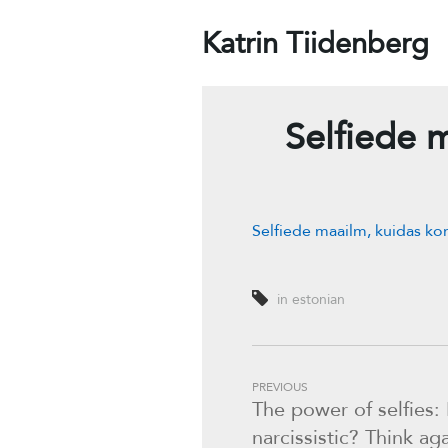
Katrin Tiidenberg
Selfiede m
Selfiede maailm, kuidas kon
in estonian
PREVIOUS
The power of selfies:
narcissistic? Think ag