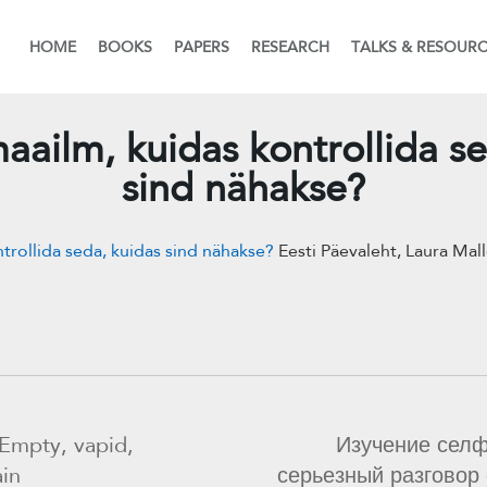
HOME
BOOKS
PAPERS
RESEARCH
TALKS & RESOUR
aailm, kuidas kontrollida s
sind nähakse?
trollida seda, kuidas sind nähakse?
Eesti Päevaleht, Laura Mal
 Empty, vapid,
Изучение селф
ain
серьезный разговор