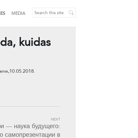
CES
MEDIA
eda, kuidas
lene,10.05.2018.
NEXT
и — наука будущего:
 о самопрезентации в