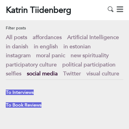
Katrin Tiidenberg
Filter posts
All posts
affordances
Artificial Intelligence
in danish
in english
in estonian
instagram
moral panic
new spirituality
participatory culture
political participation
selfies
social media
Twitter
visual culture
To Interviews
To Book Reviews