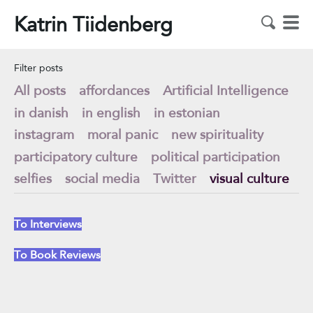
Katrin Tiidenberg
Filter posts
All posts
affordances
Artificial Intelligence
in danish
in english
in estonian
instagram
moral panic
new spirituality
participatory culture
political participation
selfies
social media
Twitter
visual culture
To Interviews
To Book Reviews